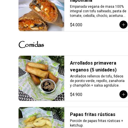
napolitana
Empanada vegana de masa 100% 
integral con tofu salteado, pasta de 
tomate, cebolla, choclo, aceitunas 
y orégano.
$4.000
Comidas
Arrollados primavera
veganos (5 unidades)
Arrollados rellenos de tofu, fideos 
de poroto verde, repollo, zanahoria 
y champiñón + salsa agridulce.
$4.900
Papas fritas rústicas
Porción de papas fritas rústicas + 
ketchup.