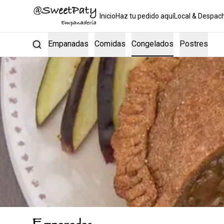
Inicio
Haz tu pedido aquí
Local & Despac
Empanadas
Comidas
Congelados
Postres