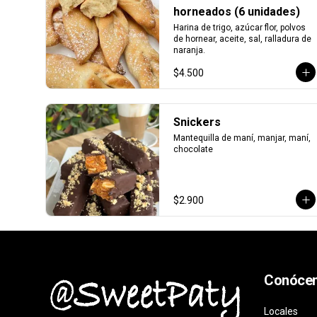
horneados (6 unidades)
Harina de trigo, azúcar flor, polvos 
de hornear, aceite, sal, ralladura de 
naranja.
$4.500
Snickers
Mantequilla de maní, manjar, maní, 
chocolate
$2.900
Conóce
Locales