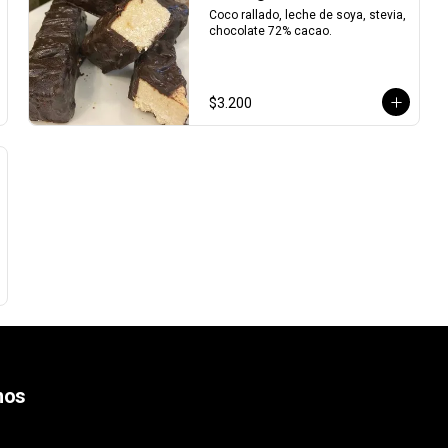
Coco rallado, leche de soya, stevia, 
chocolate 72% cacao.
$3.200
nos